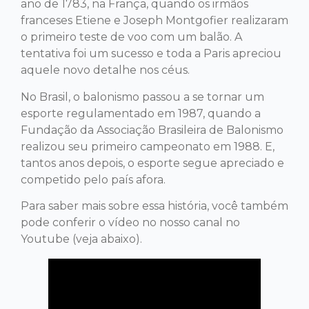
ano de 1783, na França, quando os irmãos
franceses Etiene e Joseph Montgofier realizaram
o primeiro teste de voo com um balão. A
tentativa foi um sucesso e toda a Paris apreciou
aquele novo detalhe nos céus.
No Brasil, o balonismo passou a se tornar um
esporte regulamentado em 1987, quando a
Fundação da Associação Brasileira de Balonismo
realizou seu primeiro campeonato em 1988. E,
tantos anos depois, o esporte segue apreciado e
competido pelo país afora.
Para saber mais sobre essa história, você também
pode conferir o vídeo no nosso canal no
Youtube (veja abaixo).