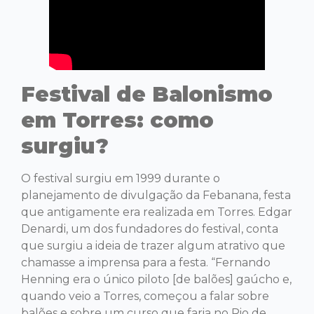
Festival de Balonismo
em Torres: como
surgiu?
O festival surgiu em 1999 durante o
planejamento de divulgação da Febanana, festa
que antigamente era realizada em Torres. Edgar
Denardi, um dos fundadores do festival, conta
que surgiu a ideia de trazer algum atrativo que
chamasse a imprensa para a festa. “Fernando
Henning era o único piloto [de balões] gaúcho e,
quando veio a Torres, começou a falar sobre
balões e sobre um curso que faria no Rio de