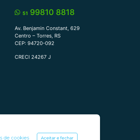
4665
99810 8818
#balonismo #descubratorres #ballons
51
#torresrs #festivalbalonismotorres
Av. Benjamin Constant, 629
Centro – Torres, RS
CEP: 94720-092
CRECI 24267 J
dos
s de cookies
Aceitar e fechar