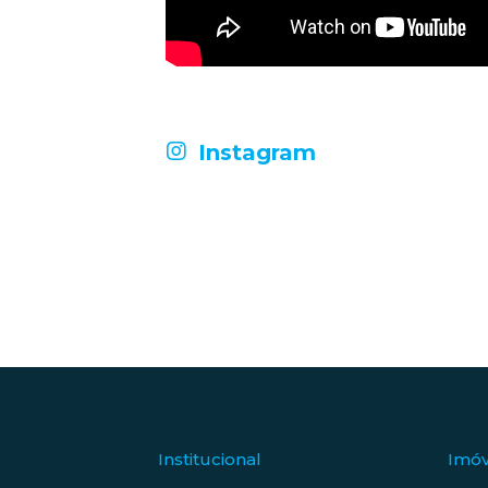
Instagram
infinityimobiliariadigital
infinityimobiliariadigital
Maio 23
Maio 16
Para acordar todos os dias no paraíso
Moderno, aconchegante e cheio de
A g
| Praia da cal | 1 quarto
L
personalidade: apartamento charmoso
conf
na praia da cal!
Mais imagens em nosso site: Cod.
L
4835
No site tem muito mais:
Institucional
Imóv
Com 
Cod. 4836
O valor de venda é R$ 1.150.000,00
na