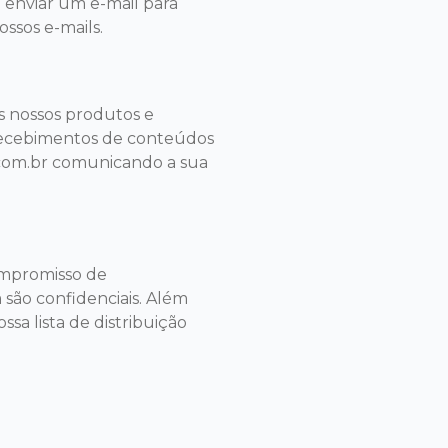
a enviar um e-mail para
nossos e-mails.
s nossos produtos e
recebimentos de conteúdos
.com.br
comunicando a sua
ompromisso de
são confidenciais. Além
sa lista de distribuição