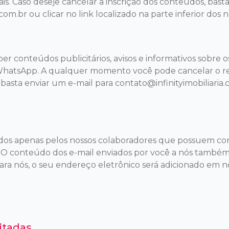
s. Caso deseje cancelar a inscrição dos conteúdos, bast
.com.br
ou clicar no link localizado na parte inferior dos 
 conteúdos publicitários, avisos e informativos sobre o
 WhatsApp. A qualquer momento você pode cancelar o 
 basta enviar um e-mail para
contato@infinityimobiliaria
ados apenas pelos nossos colaboradores que possuem c
 O conteúdo dos e-mail enviados por você a nós também 
para nós, o seu endereço eletrônico será adicionado em nos
itadas