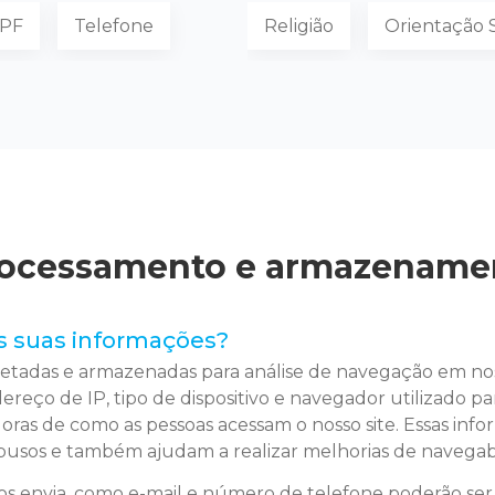
PF
Telefone
Religião
Orientação 
Processamento e armazename
s suas informações?
oletadas e armazenadas para análise de navegação em n
dereço de IP, tipo de dispositivo e navegador utilizado p
doras de como as pessoas acessam o nosso site. Essas in
usos e também ajudam a realizar melhorias de navegabi
s envia, como e-mail e número de telefone poderão ser 