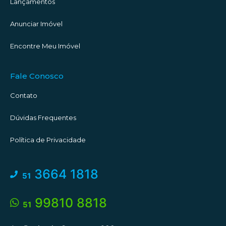
Lançamentos
Azulejos e pisos em andamento nos andares superiores.
Anunciar Imóvel
@wittfotografia
Encontre Meu Imóvel
#descubratorres #aquantasanda #torres #torresrs
#corretorescomemocao
Fale Conosco
Contato
Dúvidas Frequentes
Política de Privacidade
3664 1818
51
99810 8818
51