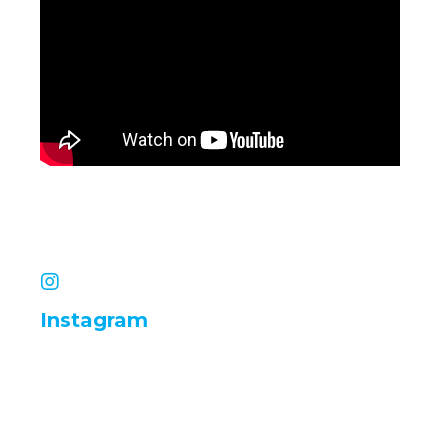
Instagram
infinityimobiliariadigital
infinityimobiliariadigital
infinityimobiliariadigital
infinityimobiliariadigital
infinityimobiliariadigital
infinityimobiliariadigital
infinityimobiliariadigital
infinityimobiliariadigital