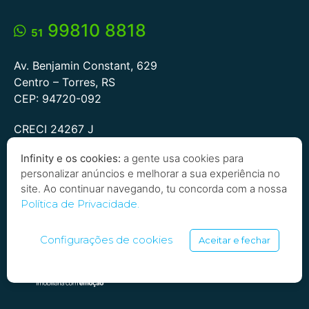
99810 8818
51
Av. Benjamin Constant, 629
Centro – Torres, RS
CEP: 94720-092
CRECI 24267 J
Infinity e os cookies:
a gente usa cookies para
personalizar anúncios e melhorar a sua experiência no
site. Ao continuar navegando, tu concorda com a nossa
Política de Privacidade.
Configurações de cookies
Aceitar e fechar