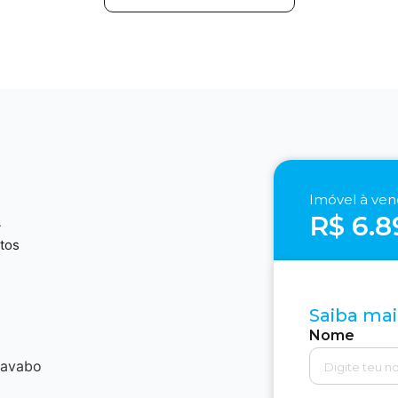
Imóvel à ve
R$ 6.8
4
tos
Saiba mai
Nome
lavabo