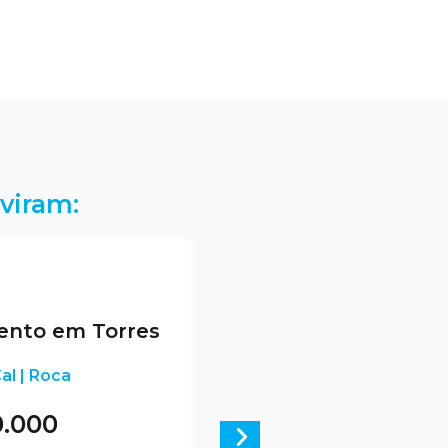
viram:
nto em Torres
al | Roca
0.000
Next