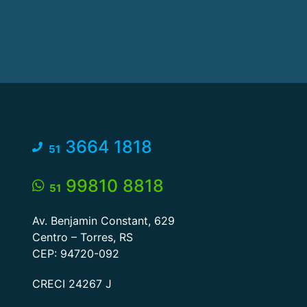
3664 1818
51
99810 8818
51
Av. Benjamin Constant, 629
Centro – Torres, RS
CEP: 94720-092
CRECI 24267 J