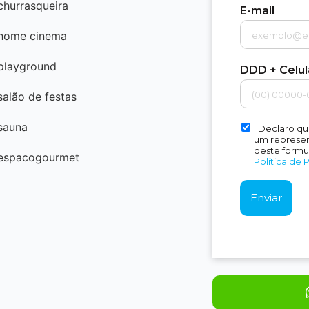
churrasqueira
E-mail
home cinema
playground
DDD + Celu
salão de festas
sauna
Declaro qu
um represent
deste formu
espacogourmet
Política de 