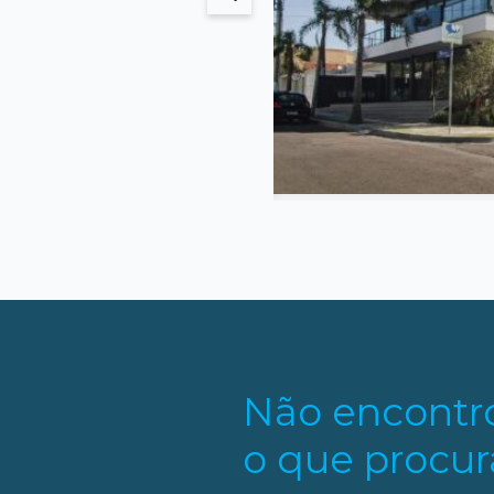
01 m²
2
2
ivativa
Quarto
Suites
s
Não encontr
o que procur