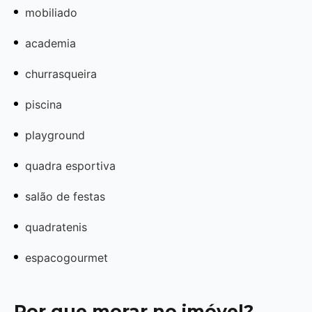
mobiliado
academia
churrasqueira
piscina
playground
quadra esportiva
salão de festas
quadratenis
espacogourmet
Por que morar no imóvel?