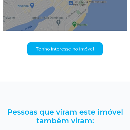
Tenho interesse no imóvel
Pessoas que viram este imóvel
também viram: