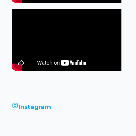
Instagram
infinityimobiliariadigital
infinityimobiliariadigital
infinityimobiliariadigital
infinityimobiliariadigital