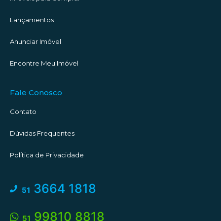
unidades.
Lançamentos
Azulejos e pisos em andamento nos andares superiores.
Anunciar Imóvel
@wittfotografia
Encontre Meu Imóvel
#descubratorres #aquantasanda #torres #torresrs
#corretorescomemocao
Fale Conosco
Contato
Dúvidas Frequentes
Política de Privacidade
3664 1818
51
99810 8818
51