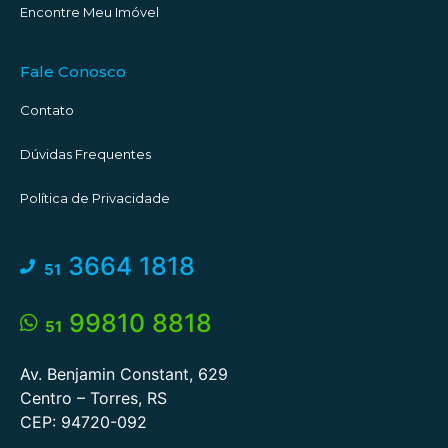
Encontre Meu Imóvel
#descubratorres #aquantasanda #torres #torresrs
#corretorescomemocao
Fale Conosco
Contato
Dúvidas Frequentes
Política de Privacidade
3664 1818
51
99810 8818
51
Av. Benjamin Constant, 629
Centro – Torres, RS
CEP: 94720-092