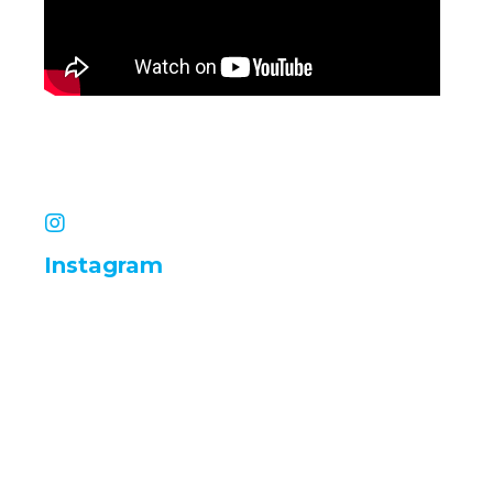
Instagram
infinityimobiliariadigital
infinityimobiliariadigital
infinityimobiliariadigital
infinityimobiliariadigital
infinityimobiliariadigital
infinityimobiliariadigital
infinityimobiliariadigital
infinityimobiliariadigital