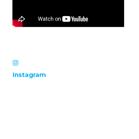
Instagram
infinityimobiliariadigital
infinityimobiliariadigital
infinityimobiliariadigital
infinityimobiliariadigital
infinityimobiliariadigital
infinityimobiliariadigital
infinityimobiliariadigital
infinityimobiliariadigital