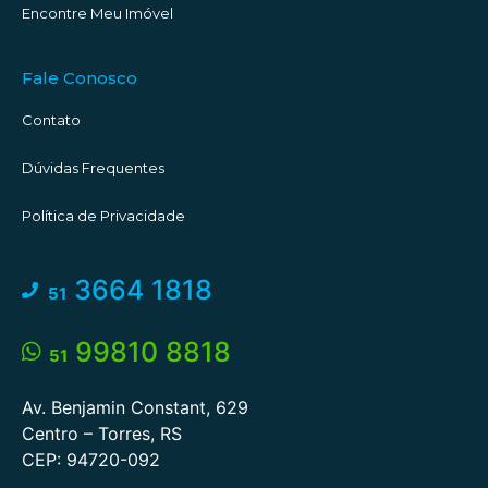
Encontre Meu Imóvel
#descubratorres #aquantasanda #torres #torresrs
#corretorescomemocao
Fale Conosco
Contato
Dúvidas Frequentes
Política de Privacidade
3664 1818
51
99810 8818
51
Av. Benjamin Constant, 629
Centro – Torres, RS
CEP: 94720-092