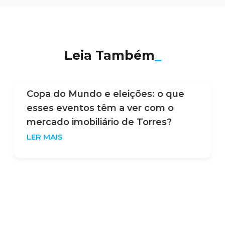
Leia Também
_
Torres não para de crescer: o que os
dados do IBGE revelam sobre a
cidade (e por que isso interessa a
quem quer morar aqui)
LER MAIS