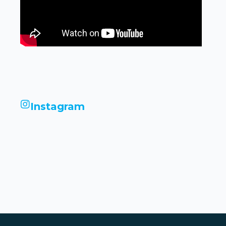
Instagram
infinityimobiliariadigital
infinityimobiliariadigital
infinityimobiliariadigital
infinityimobiliariadigital
infinityimobiliariadigital
infinityimobiliariadigital
infinityimobiliariadigital
infinityimobiliariadigital
Maio 23
Maio 22