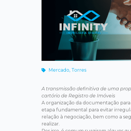
Mercado
,
Torres
A transmissão definitiva de uma prop
cartório de Registro de Imóveis
A organização da documentação para 
etapa fundamental para evitar irregul
relação à negociação, bem como a se
realizar.
Por isso, é comum surgirem alguns q