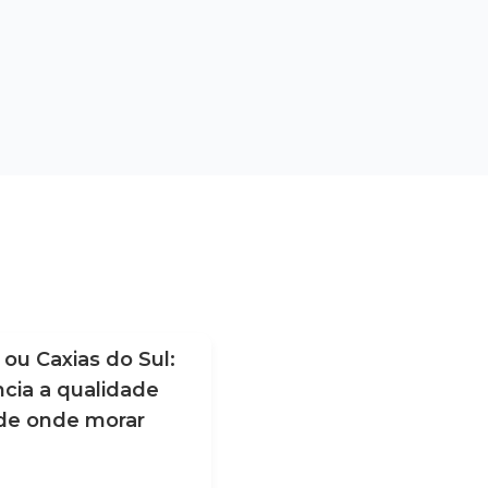
 ou Caxias do Sul:
O maior luxo pode ser 
ncia a qualidade
minutos de tudo e Tor
 de onde morar
todos os dias
LER MAIS