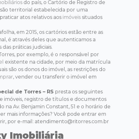
obiliários
do país, o Cartório de Registro de
isão territorial estabelecida por uma
raticar atos relativos aos
imóveis
situados
olha, em 2015, os cartórios estão entre as
final, é através deles que autenticamos a
das práticas judiciais.
Torres, por exemplo, é o responsável por
el
existente na cidade, por meio da matrícula
quais são os donos do imóvel, as restrições do
mprar
, vender ou transferir o imóvel em
ecial de Torres – RS
presta os seguintes
 de imóveis, registro de títulos e documentos
zado na Av. Benjamin Constant, 51 e o horário de
ber mais informações? Você pode entrar em
rir, por e-mail:
atendimento@ritorres.com.br
y Imobiliária