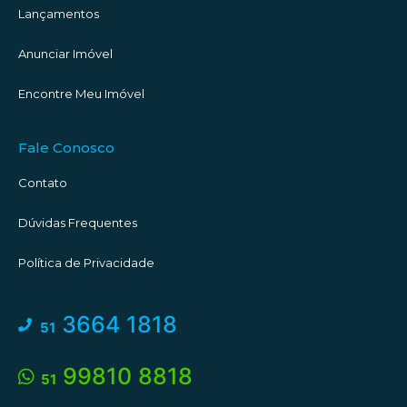
Lançamentos
Azulejos e pisos em andamento nos andares superiores.
Anunciar Imóvel
@wittfotografia
Encontre Meu Imóvel
#descubratorres #aquantasanda #torres #torresrs
#corretorescomemocao
Fale Conosco
Contato
Dúvidas Frequentes
Política de Privacidade
3664 1818
51
99810 8818
51