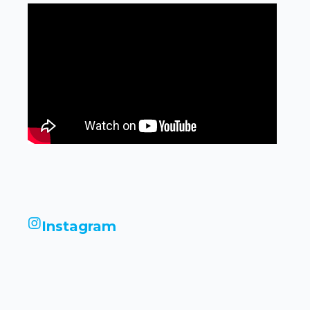
Instagram
infinityimobiliariadigital
infinityimobiliariadigital
infinityimobiliariadigital
infinityimobiliariadigital
infinityimobiliariadigital
infinityimobiliariadigital