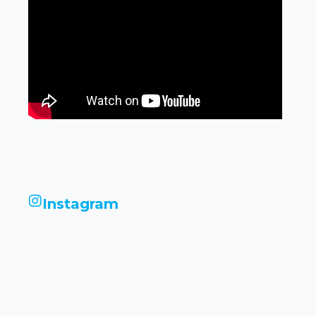
Instagram
infinityimobiliariadigital
infinityimobiliariadigital
infinityimobiliariadigital
infinityimobiliariadigital
infinityimobiliariadigital
infinityimobiliariadigital
infinityimobiliariadigital
infinityimobiliariadigital