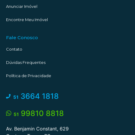
Anunciar Imóvel
@wittfotografia
Encontre Meu Imóvel
#descubratorres #aquantasanda #torres #torresrs
#corretorescomemocao
Fale Conosco
Contato
Dúvidas Frequentes
Política de Privacidade
3664 1818
51
99810 8818
51
Av. Benjamin Constant, 629