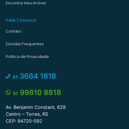
Encontre Meu Imóvel
#descubratorres #aquantasanda #torres #torresrs
#corretorescomemocao
Fale Conosco
Contato
Dúvidas Frequentes
Política de Privacidade
3664 1818
51
99810 8818
51
Av. Benjamin Constant, 629
Centro – Torres, RS
CEP: 94720-092