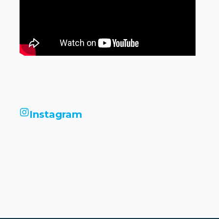
Instagram
infinityimobiliariadigital
infinityimobiliariadigital
infinityimobiliariadigital
infinityimobiliariadigital
infinityimobiliariadigital
infinityimobiliariadigital
infinityimobiliariadigital
infinityimobiliariadigital