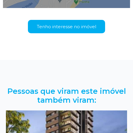
Tenho interesse no imóvel
Pessoas que viram este imóvel
também viram: