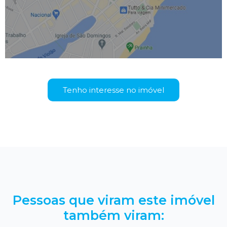
Tenho interesse no imóvel
Pessoas que viram este imóvel
também viram: