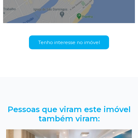
Tenho interesse no imóvel
Pessoas que viram este imóvel
também viram: