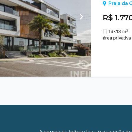
Praia da C
R$ 1.77
167.13 m²
área privativa
A equipe da Infinity faz uma seleção de 