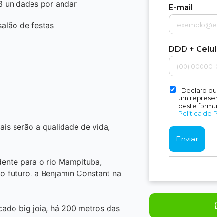
3 unidades por andar
E-mail
salão de festas
DDD + Celu
Declaro qu
um represent
deste formu
Política de 
is serão a qualidade de vida,
dente para o rio Mampituba,
o futuro, a Benjamin Constant na
ado big joia, há 200 metros das