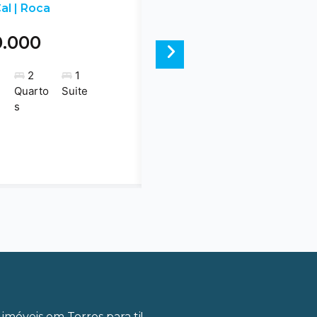
al | Roca
0.000
Next
2
1
Quarto
Suite
s
imóveis em Torres para ti!