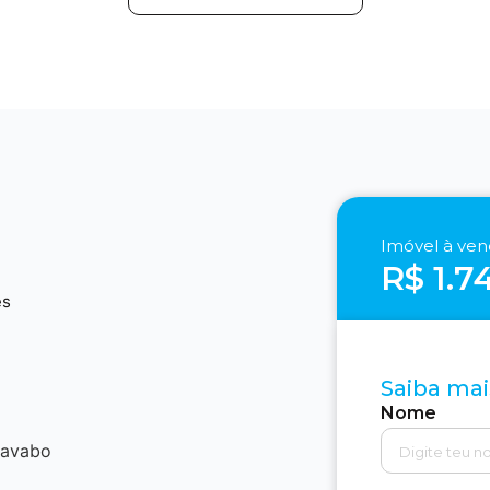
Imóvel à ve
R$ 1.7
2
es
Saiba mai
Nome
lavabo