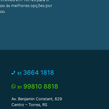
sso às melhores opções por
so.
3664 1818
51
99810 8818
51
Av. Benjamin Constant, 629
Centro – Torres, RS