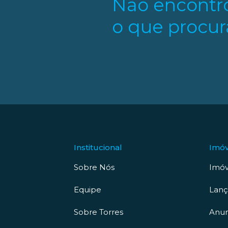
Não encontr
o que procur
Institucional
Imóv
Sobre Nós
Imóv
Equipe
Lan
Sobre Torres
Anun