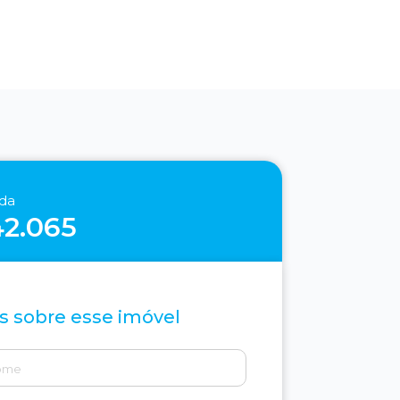
nda
42.065
s sobre esse imóvel