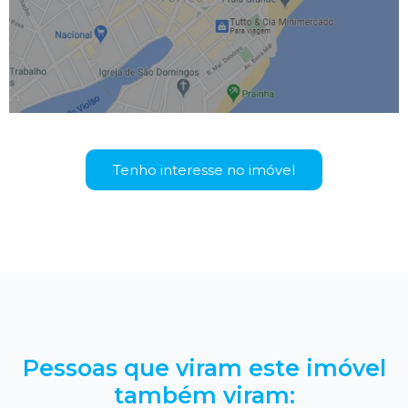
Tenho interesse no imóvel
Pessoas que viram este imóvel
também viram: