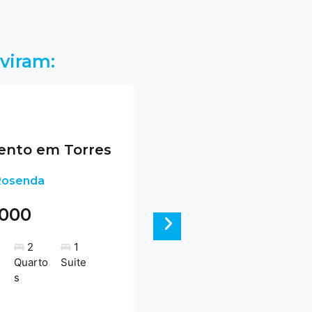
viram:
nto em Torres
 Rosenda
.000
Next
2
1
Quarto
Suite
s