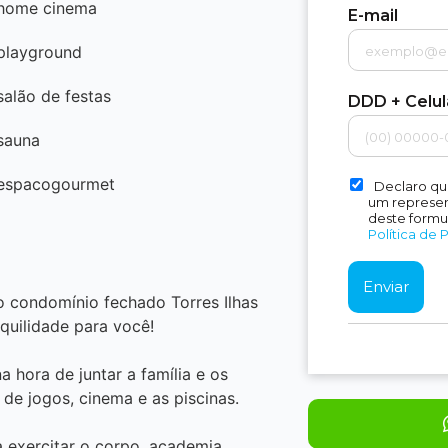
home cinema
E-mail
playground
salão de festas
DDD + Celu
sauna
espacogourmet
Declaro qu
um represent
deste formu
Política de 
, o condomínio fechado Torres Ilhas
nquilidade para você!
a hora de juntar a família e os
de jogos, cinema e as piscinas.
a exercitar o corpo, academia,