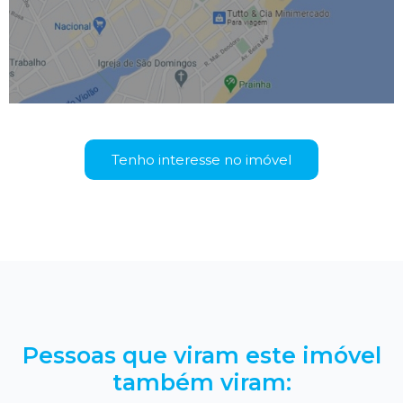
Tenho interesse no imóvel
Pessoas que viram este imóvel
também viram: