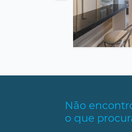
7 m²
2
2
ivativa
Quarto
Suites
s
Não encontr
o que procur