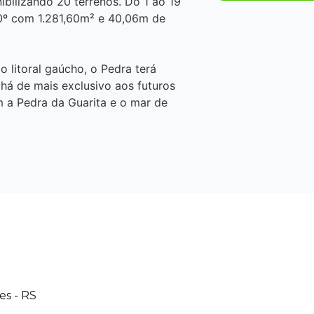
ibilizando 20 terrenos. Do 1 ao 19
0º com 1.281,60m² e 40,06m de
o litoral gaúcho, o Pedra terá
há de mais exclusivo aos futuros
om a Pedra da Guarita e o mar de
es - RS