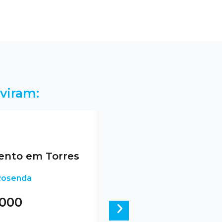
viram:
nto em Torres
 Rosenda
.000
Next