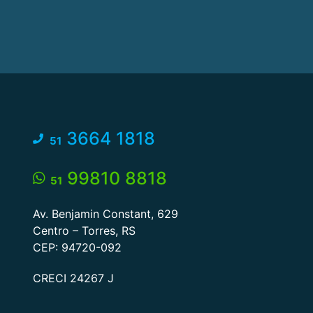
3664 1818
51
99810 8818
51
Av. Benjamin Constant, 629
Centro – Torres, RS
CEP: 94720-092
CRECI 24267 J