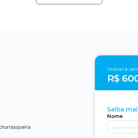
Imóvel à ve
R$ 60
Saiba mai
Nome
churrasqueira