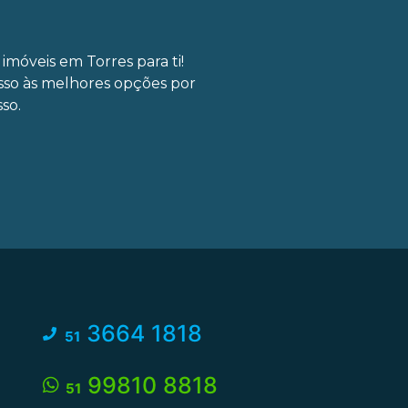
imóveis em Torres para ti!
sso às melhores opções por
so.
3664 1818
51
99810 8818
51