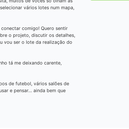
ita, muitos de vocês só olham as
selecionar vários lotes num mapa,
 conectar comigo! Quero sentir
e o projeto, discutir os detalhes,
eu vou ser o lote da realização do
inho tá me deixando carente,
pos de futebol, vários salões de
 usar e pensar… ainda bem que