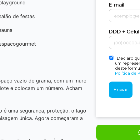
playground
E-mail
salão de festas
sauna
DDD + Celu
espacogourmet
Declaro qu
um represent
deste formu
Política de 
espaço vazio de grama, com um muro
 lote e colocam um número. Acham
 é uma segurança, proteção, o lago
paisagem única. Agora começaram a