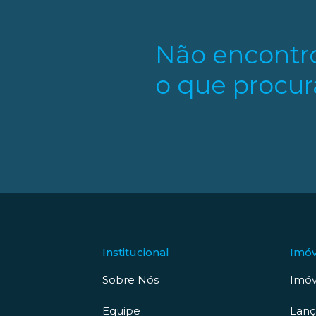
Não encontr
o que procur
Institucional
Imóv
Sobre Nós
Imóv
Equipe
Lan