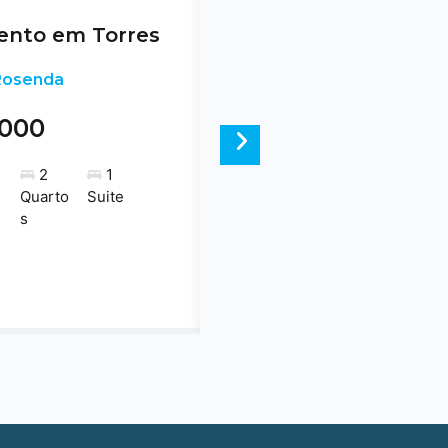
nto em Torres
 Rosenda
.000
Next
2
1
Quarto
Suite
s