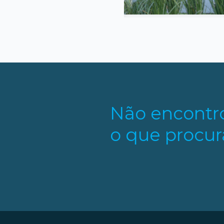
Não encontr
o que procur