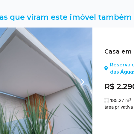
as que viram este imóvel também 
Casa em 
Reserva d
das Água
R$ 2.29
185.27 m²
área privativa