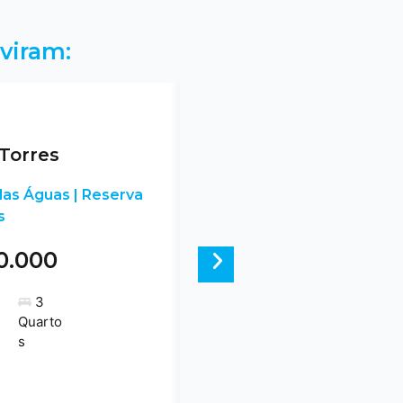
viram:
Torres
as Águas | Reserva
s
0.000
Next
3
Quarto
s