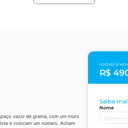
Imóvel à ve
R$ 49
Saiba mai
Nome
espaço vazio de grama, com um muro
 lote e colocam um número. Acham