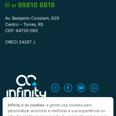
99810 8818
51
Av. Benjamin Constant, 629
Centro – Torres, RS
CEP: 94720-092
CRECI 24267 J
Infinity e os cookies:
a gente usa cookies para
personalizar anúncios e melhorar a sua experiência no