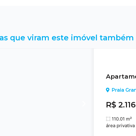
as que viram este imóvel também 
Apartame
Praia Gra
R$ 2.11
110.01 m²
área privativa