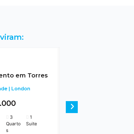
viram:
nto em Torres
nde | London
6.000
Next
3
1
Quarto
Suite
s