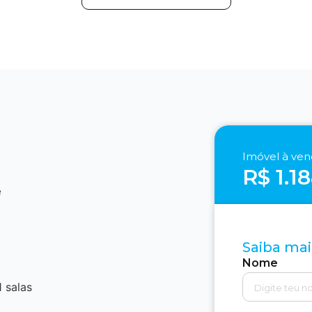
Imóvel à ve
R$ 1.1
e
Saiba mai
Nome
1 salas