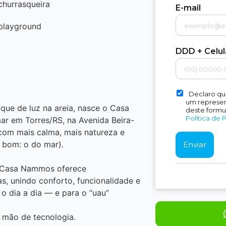
churrasqueira
E-mail
playground
DDD + Celu
Declaro qu
um represent
oque de luz na areia, nasce o Casa
deste formu
Política de 
 em Torres/RS, na Avenida Beira-
 com mais calma, mais natureza e
 bom: o do mar).
o Casa Nammos oferece
as, unindo conforto, funcionalidade e
 dia a dia — e para o “uau”
 mão de tecnologia.