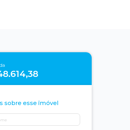
nda
48.614,38
s sobre esse imóvel