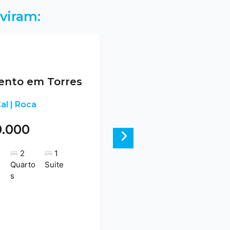
viram:
nto em Torres
al | Roca
0.000
Next
2
1
Quarto
Suite
s