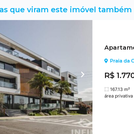
as que viram este imóvel também 
Apartame
Praia da C
R$ 1.77
167.13 m²
área privativa