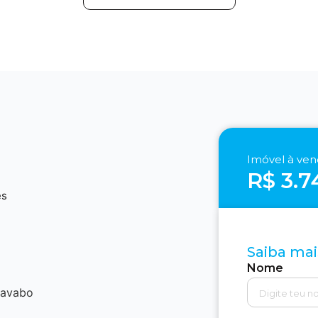
Imóvel à ve
R$ 3.7
2
es
Saiba mai
Nome
lavabo