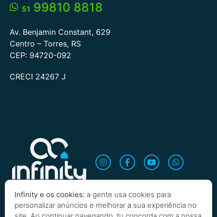
99810 8818
51
Av. Benjamin Constant, 629
Centro – Torres, RS
CEP: 94720-092
CRECI 24267 J
Infinity e os cookies:
a gente usa cookies para
personalizar anúncios e melhorar a sua experiência no
site. Ao continuar navegando, tu concorda com a nossa