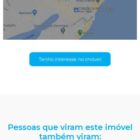
Tenho interesse no imóvel
Pessoas que viram este imóvel
também viram: