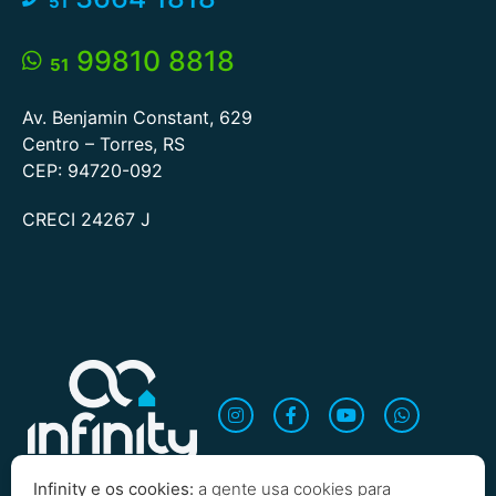
51
99810 8818
51
Av. Benjamin Constant, 629
Centro – Torres, RS
CEP: 94720-092
CRECI 24267 J
Infinity e os cookies:
a gente usa cookies para