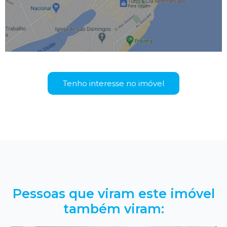
Tenho interesse no imóvel
Pessoas que viram este imóvel
também viram: