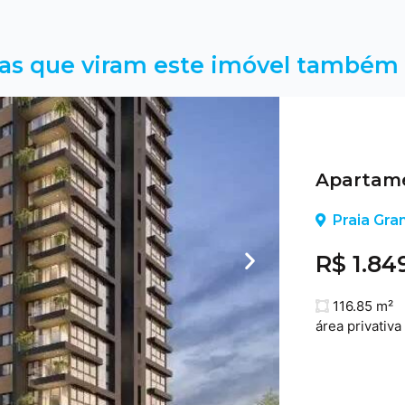
as que viram este imóvel também 
Apartame
Praia Gra
R$ 1.84
116.85 m²
área privativa