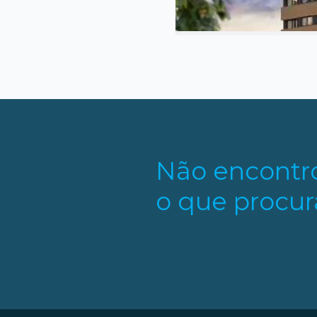
Não encontr
o que procur