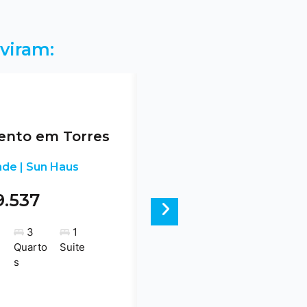
viram:
nto em Torres
nde | Sun Haus
9.537
Next
3
1
Quarto
Suite
s