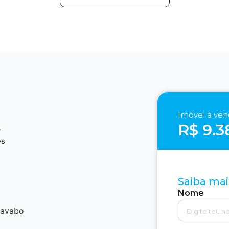
Imóvel à ve
R$ 9.3
4
es
Saiba mai
Nome
lavabo