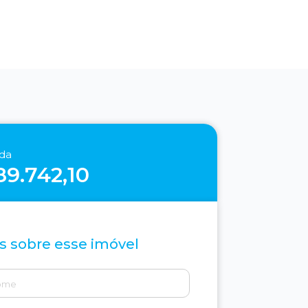
nda
89.742,10
s sobre esse imóvel