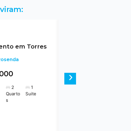
viram:
nto em Torres
 Rosenda
.000
Next
2
1
Quarto
Suite
s