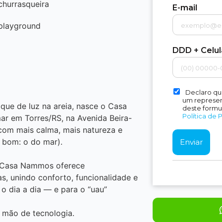
churrasqueira
E-mail
playground
DDD + Celu
Declaro qu
um represent
oque de luz na areia, nasce o Casa
deste formu
Política de 
 em Torres/RS, na Avenida Beira-
 com mais calma, mais natureza e
 bom: o do mar).
o Casa Nammos oferece
as, unindo conforto, funcionalidade e
 dia a dia — e para o “uau”
 mão de tecnologia.