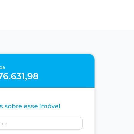
nda
76.631,98
s sobre esse imóvel