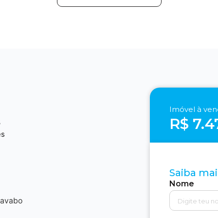
Imóvel à ve
R$ 7.4
3
es
Saiba mai
Nome
lavabo