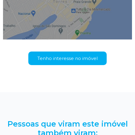
Tenho interesse no imóvel
Pessoas que viram este imóvel
também viram: