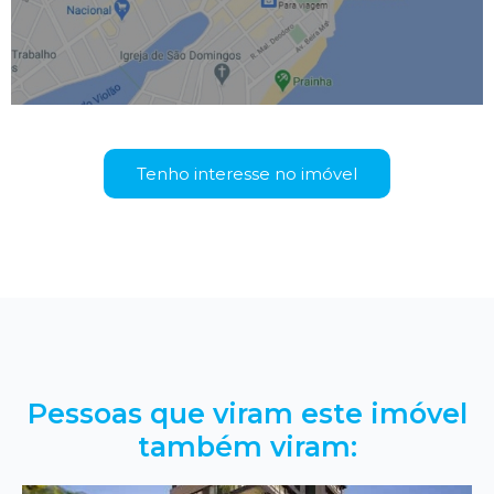
Tenho interesse no imóvel
Pessoas que viram este imóvel
também viram: