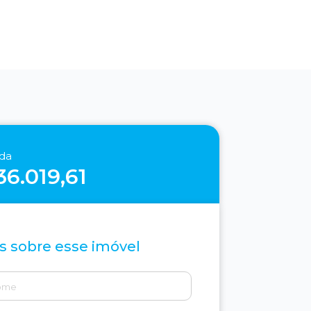
nda
36.019,61
s sobre esse imóvel