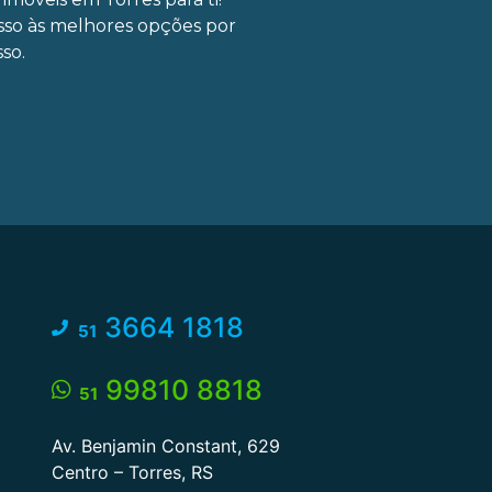
sso às melhores opções por
so.
3664 1818
51
99810 8818
51
Av. Benjamin Constant, 629
Centro – Torres, RS