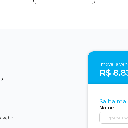
Imóvel à ve
R$ 8.8
3
es
Saiba mai
Nome
lavabo