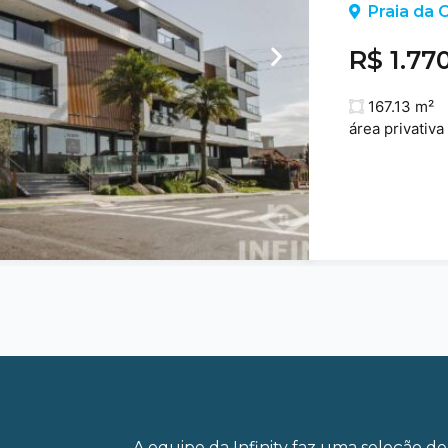
Praia da C
R$ 1.77
167.13 m²
área privativa
A equipe da Infinity faz uma seleção de 