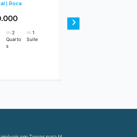
al | Roca
0.000
Next
2
1
Quarto
Suite
s
imóveis em Torres para ti!