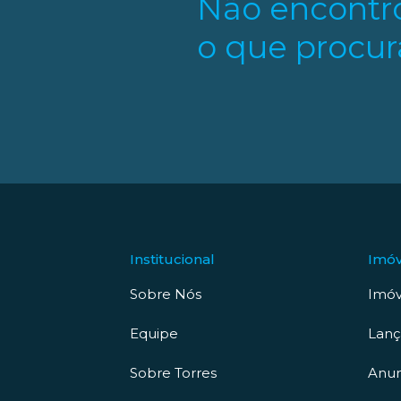
Não encontr
o que procur
Institucional
Imóv
Sobre Nós
Imóv
Equipe
Lan
Sobre Torres
Anun