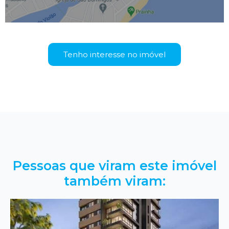
Tenho interesse no imóvel
Pessoas que viram este imóvel
também viram: