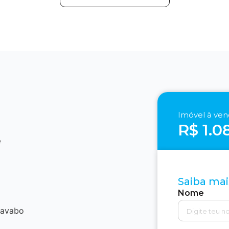
Imóvel à ve
R$ 1.0
e
Saiba mai
Nome
lavabo