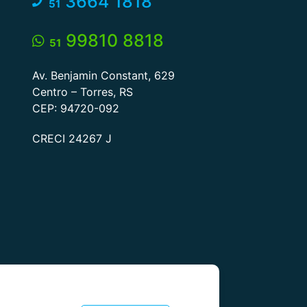
3664 1818
51
99810 8818
51
Av. Benjamin Constant, 629
Centro – Torres, RS
CEP: 94720-092
CRECI 24267 J