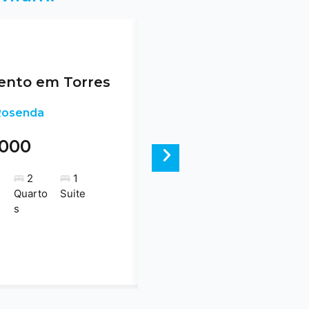
nto em Torres
 Rosenda
.000
Next
2
1
Quarto
Suite
s