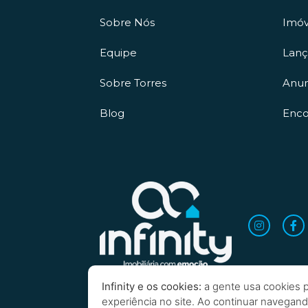
Sobre Nós
Imóv
Equipe
Lan
Sobre Torres
Anun
Blog
Enco
Infinity e os cookies:
a gente usa cookies p
experiência no site. Ao continuar navegan