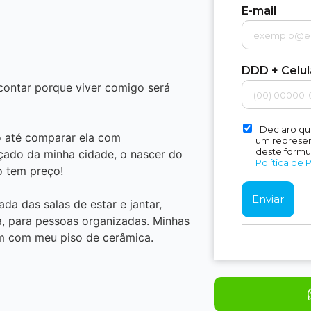
E-mail
DDD + Celu
 contar porque viver comigo será
Declaro qu
so até comparar ela com
um represent
deste formu
çado da minha cidade, o nascer do
Política de 
o tem preço!
da das salas de estar e jantar,
a, para pessoas organizadas. Minhas
m com meu piso de cerâmica.