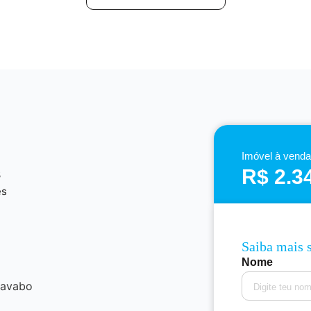
Imóvel à venda
R$ 2.3
3
es
Saiba mais 
Nome
lavabo