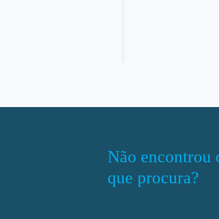
s
Não encontrou 
que procura?