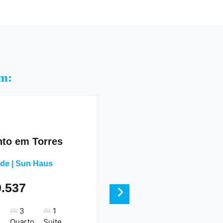
am:
to em Torres
nde | Sun Haus
9.537
Next
3
1
Quarto
Suite