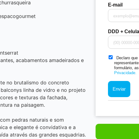
churrasqueira
E-mail
espacogourmet
DDD + Celul
ntserrat
Declaro que 
rcantes, acabamentos amadeirados e
representante 
formulário, 
Privacidade.
e no brutalismo do concreto
alconys linha de vidro e no projeto
 cores e texturas da fachada,
ntura na paisagem.
o com pedras naturais e som
ca e elegante é convidativa e a
uída através das grandes esquadrias.