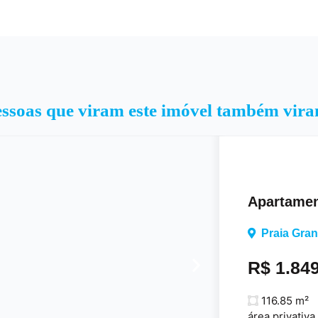
ssoas que viram este imóvel também vir
Apartamen
Praia Gra
R$ 1.84
116.85 m²
área privativa