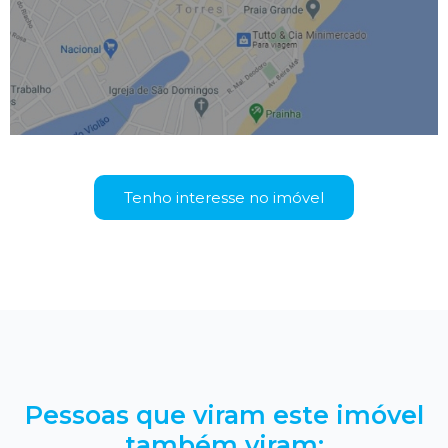
Tenho interesse no imóvel
Pessoas que viram este imóvel
também viram: