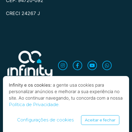
CEP: 94720-092
CRECI 24267 J
Infinity e os cookies:
a gente usa cookies para
personalizar anúncios e melhorar a sua experiência no
site. Ao continuar navegando, tu concorda com a nossa
Política de Privacidade.
Quero saber mais!
Copyright 2026 Infinity Imobiliária. Todos os direitos
reservados
Configurações de cookies
Aceitar e fechar
SARTOTI, SOARES E BORBA LTDA | INFINITY INVESTIMENTOS IMOBILIARIOS