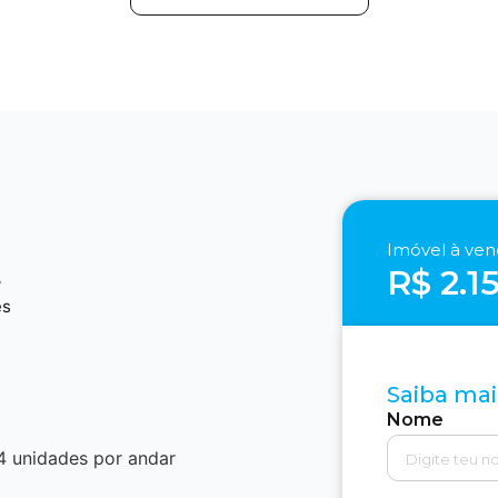
Imóvel à ve
R$ 2.1
3
es
Saiba mai
Nome
4 unidades por andar