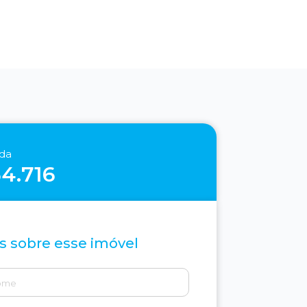
nda
54.716
s sobre esse imóvel