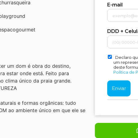
churrasqueira
E-mail
playground
espacogourmet
DDD + Celu
Declaro qu
um represent
ter um dom é obra do destino,
deste formu
Política de 
ra estar onde está. Feito para
no clima único da praia grande.
ATUREZA
aturais e formas orgânicas: tudo
OM ao ambiente único em que ele se