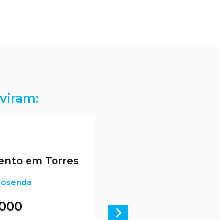
viram:
nto em Torres
 Rosenda
.000
Next