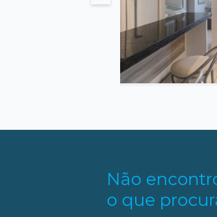
7 m²
2
2
ivativa
Quarto
Suites
s
Não encontr
o que procur