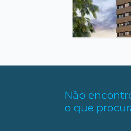
s
Não encontr
o que procur