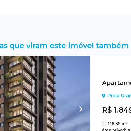
as que viram este imóvel também 
Apartame
Praia Gra
R$ 1.84
116.85 m²
área privativa