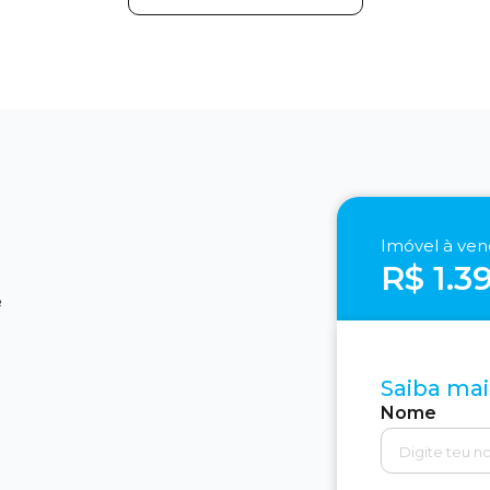
Imóvel à ve
R$ 1.3
e
Saiba mai
Nome