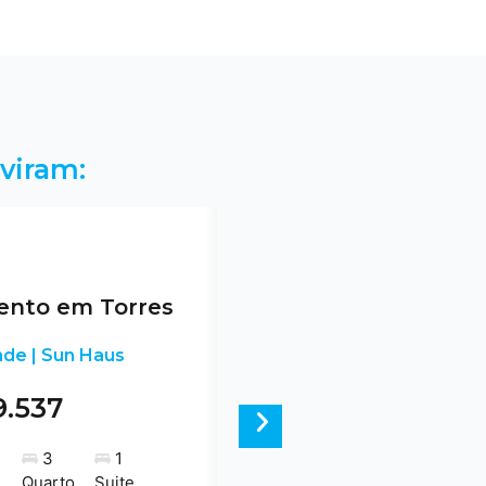
viram:
nto em Torres
nde | Sun Haus
9.537
Next
3
1
Quarto
Suite