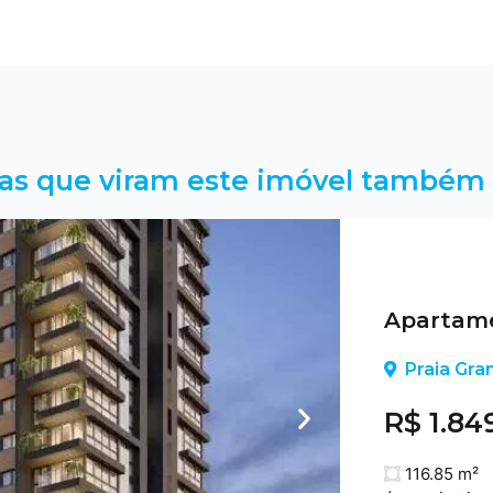
as que viram este imóvel também 
Apartame
Praia Gra
R$ 1.84
116.85 m²