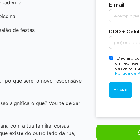
academia
E-mail
piscina
salão de festas
DDD + Celu
Declaro qu
um represent
deste formu
Política de 
tar porque serei o novo responsável
isso significa o que? Vou te deixar
na com a tua família, coisas
ue existe do outro lado da rua,