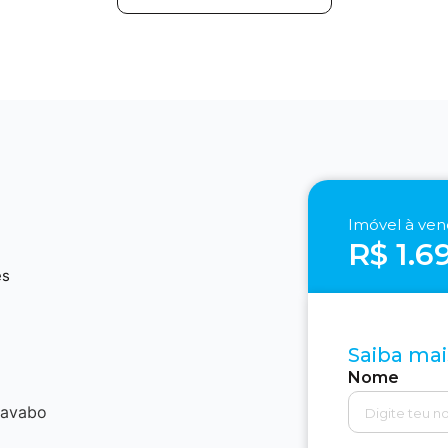
Imóvel à ve
R$ 1.6
2
es
Saiba mai
Nome
lavabo