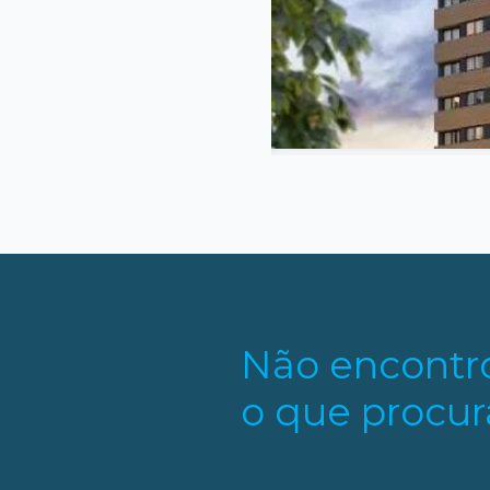
ivativa
Quarto
Suite
s
Não encontr
o que procur