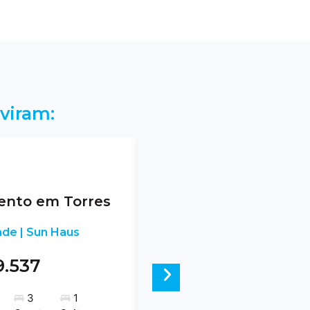
viram:
nto em Torres
nde | Sun Haus
9.537
Next
3
1