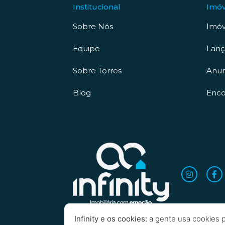
Institucional
Imóv
Sobre Nós
Imóv
Equipe
Lan
Sobre Torres
Anun
Blog
Enco
Infinity e os cookies:
a gente usa cookies p