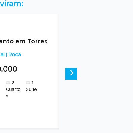
viram:
nto em Torres
al | Roca
0.000
Next
2
1
Quarto
Suite
s