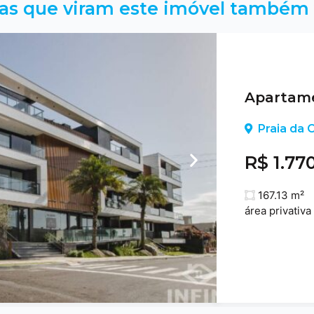
as que viram este imóvel também 
Apartame
Praia da C
R$ 1.77
167.13 m²
área privativa