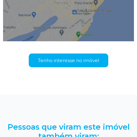
Tenho interesse no imóvel
Pessoas que viram este imóvel
também viram: