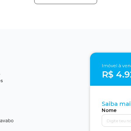
Imóvel à ve
R$ 4.9
3
es
Saiba mai
Nome
lavabo