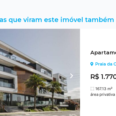
as que viram este imóvel também 
Apartame
Praia da C
R$ 1.77
167.13 m²
área privativa