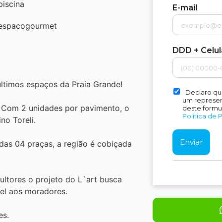
piscina
E-mail
espacogourmet
DDD + Celu
ltimos espaços da Praia Grande!
Declaro qu
um represent
! Com 2 unidades por pavimento, o
deste formu
Política de 
no Toreli.
 das 04 praças, a região é cobiçada
ultores o projeto do L`art busca
el aos moradores.
es.