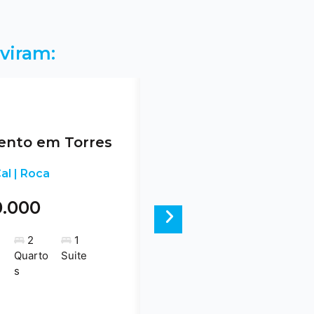
viram:
nto em Torres
al | Roca
0.000
Next
2
1
Quarto
Suite
s