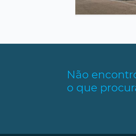
Não encontr
o que procur