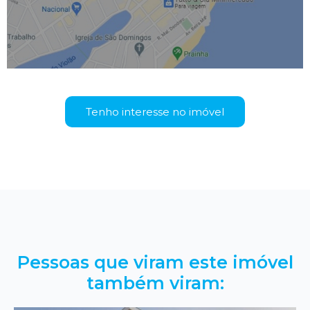
Tenho interesse no imóvel
Pessoas que viram este imóvel
também viram: